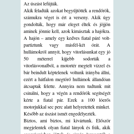
Az úszást lefújták.
Akik feladták azokat begyűjtötték a rendőrök,
számukra véget is ért a verseny. Akik úgy
gondolták, hogy már eleget éltek és jöjjön
aminek jönnie kell, azok kimásztak a hajókra.
A hajón – amely egy kedves fiatal páré volt-
partiztunk vagy másfél-két órát. A
hullámokról annyit, hogy vitorlásunkat egy jó
50 méterrel kijjebb sodorták a
vitorlásvonalból, a motortér megtelt vízzel és
bár beindult képtelenek voltunk irányba állni,
ezért a hátfalon megtörő hullámok állandóan
átcsaptak felette. Annyira nem tudtunk mit
csinálni, hogy a végén a rendőrök segítségét
kérte a fiatal pár. Ezek a 100 lóerős
motorjukkal sec perc alatt helyretettek minket.
Később az úszást ismét engedélyezték.
Biztos, ami biztos, mi kivártunk. Először
megjelentek olyan fiatal lányok és fiúk, akik