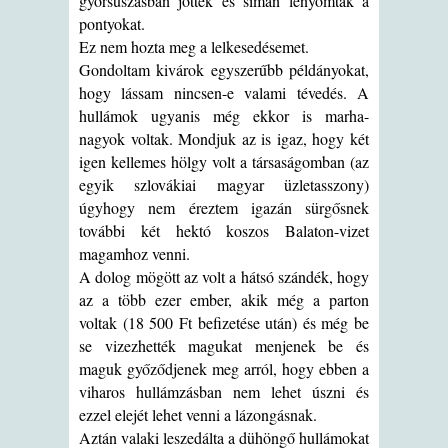
gyorsúszásban jöttek és simán lenyomták a
pontyokat.
Ez nem hozta meg a lelkesedésemet.
Gondoltam kivárok egyszerűbb példányokat,
hogy lássam nincsen-e valami tévedés. A
hullámok ugyanis még ekkor is marha-
nagyok voltak. Mondjuk az is igaz, hogy két
igen kellemes hölgy volt a társaságomban (az
egyik szlovákiai magyar üzletasszony)
úgyhogy nem éreztem igazán sürgősnek
további két hektó koszos Balaton-vizet
magamhoz venni.
A dolog mögött az volt a hátsó szándék, hogy
az a több ezer ember, akik még a parton
voltak (18 500 Ft befizetése után) és még be
se vizezhették magukat menjenek be és
maguk győződjenek meg arról, hogy ebben a
viharos hullámzásban nem lehet úszni és
ezzel elejét lehet venni a lázongásnak.
Aztán valaki leszedálta a dühöngő hullámokat