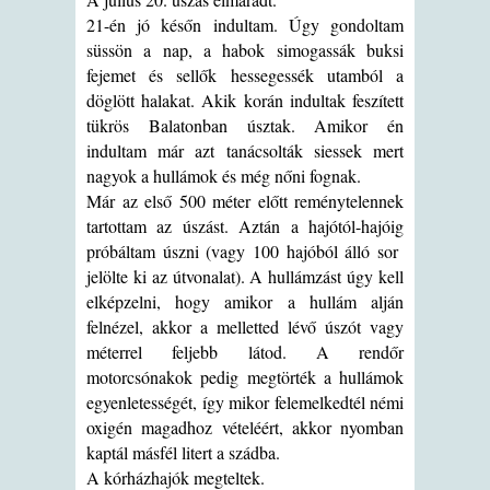
21-én jó későn indultam. Úgy gondoltam
süssön a nap, a habok simogassák buksi
fejemet és sellők hessegessék utamból a
döglött halakat. Akik korán indultak feszített
tükrös Balatonban úsztak. Amikor én
indultam már azt tanácsolták siessek mert
nagyok a hullámok és még nőni fognak.
Már az első 500 méter előtt reménytelennek
tartottam az úszást. Aztán a hajótól-hajóig
próbáltam úszni (vagy 100 hajóból álló sor
jelölte ki az útvonalat). A hullámzást úgy kell
elképzelni, hogy amikor a hullám alján
felnézel, akkor a melletted lévő úszót vagy
méterrel feljebb látod. A rendőr
motorcsónakok pedig megtörték a hullámok
egyenletességét, így mikor felemelkedtél némi
oxigén magadhoz vételéért, akkor nyomban
kaptál másfél litert a szádba.
A kórházhajók megteltek.