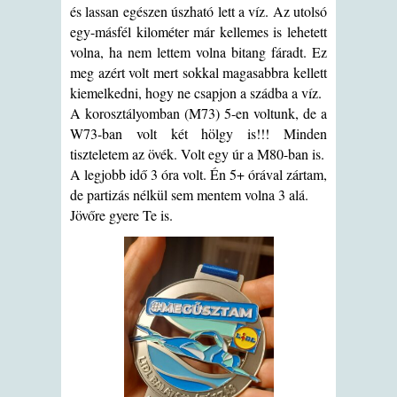
és lassan egészen úszható lett a víz. Az utolsó
egy-másfél kilométer már kellemes is lehetett
volna, ha nem lettem volna bitang fáradt. Ez
meg azért volt mert sokkal magasabbra kellett
kiemelkedni, hogy ne csapjon a szádba a víz.
A korosztályomban (M73) 5-en voltunk, de a
W73-ban volt két hölgy is!!! Minden
tiszteletem az övék. Volt egy úr a M80-ban is.
A legjobb idő 3 óra volt. Én 5+ órával zártam,
de partizás nélkül sem mentem volna 3 alá.
Jövőre gyere Te is.