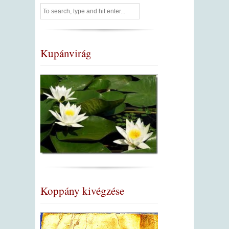
Kupánvirág
Koppány kivégzése