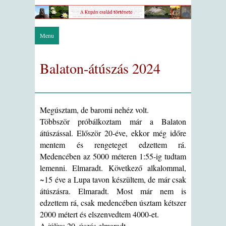
Menu
Balaton-átúszás 2024
Megúsztam, de baromi nehéz volt.
Többször próbálkoztam már a Balaton
átúszással. Először 20-éve, ekkor még időre
mentem és rengeteget edzettem rá.
Medencében az 5000 méteren 1:55-ig tudtam
lemenni. Elmaradt. Következő alkalommal,
~15 éve a Lupa tavon készültem, de már csak
átúszásra. Elmaradt. Most már nem is
edzettem rá, csak medencében úsztam kétszer
2000 métert és elszenvedtem 4000-et.
A július 20. úszás elmaradt.