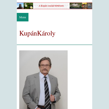
Menu
KupánKároly