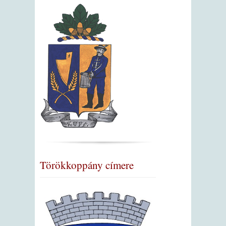
Törökkoppány címere