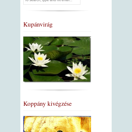
Kupánvirág
Koppány kivégzése