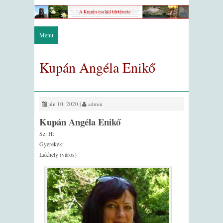
Menu
Kupán Angéla Enikő
jún 10, 2020 |
admin
Kupán Angéla Enikő
Sz: H:
Gyerekek:
Lakhely (város)