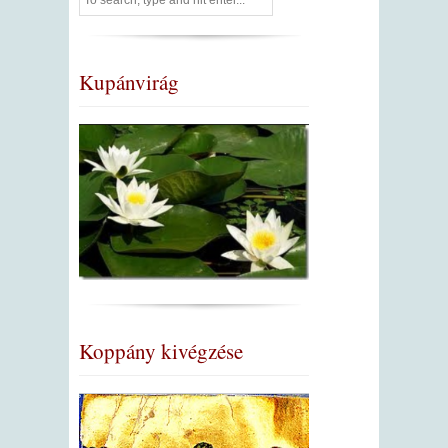
Kupánvirág
Koppány kivégzése