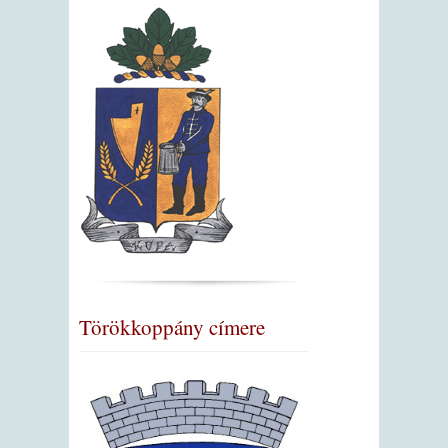
Törökkoppány címere